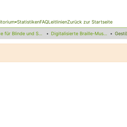
itorium
Statistiken
FAQ
Leitlinien
Zurück zur Startseite
Service für Blinde und Sehbehinderte
Digitalisierte Braille-Musik-Matrizen des VzfB