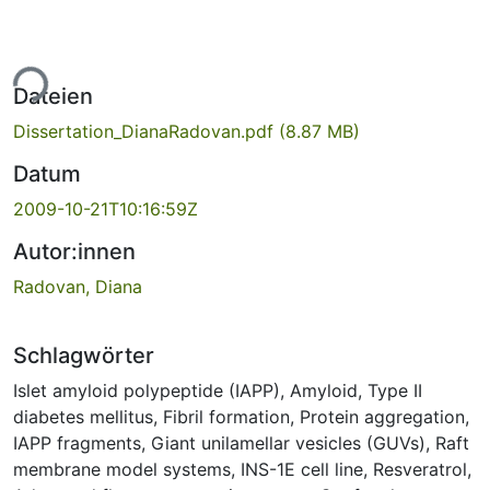
ade...
Dateien
Dissertation_DianaRadovan.pdf
(8.87 MB)
Datum
2009-10-21T10:16:59Z
Autor:innen
Radovan, Diana
Schlagwörter
Islet amyloid polypeptide (IAPP)
,
Amyloid
,
Type II
diabetes mellitus
,
Fibril formation
,
Protein aggregation
,
IAPP fragments
,
Giant unilamellar vesicles (GUVs)
,
Raft
membrane model systems
,
INS-1E cell line
,
Resveratrol
,