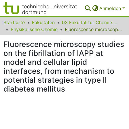
Anmelden
Bereiche & Sammlungen
Startseite
Fakultäten
03 Fakultät für Chemie und Chemische Biologie
Physikalische Chemie
Fluorescence microscopy studies on the fibrillation of IAPP at model and cellular lipid interfaces, from mechanism to potential strategies in type II diabetes mellitus
Das gesamte Repositorium
Fluorescence microscopy studies
Statistiken
on the fibrillation of IAPP at
FAQ
model and cellular lipid
Leitlinien
interfaces, from mechanism to
potential strategies in type II
Zurück zur Startseite
diabetes mellitus