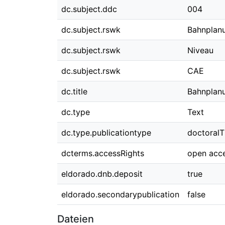
dc.subject.ddc
004
dc.subject.rswk
Bahnplan
dc.subject.rswk
Niveau
dc.subject.rswk
CAE
dc.title
Bahnplanu
dc.type
Text
dc.type.publicationtype
doctoralT
dcterms.accessRights
open acc
eldorado.dnb.deposit
true
eldorado.secondarypublication
false
Dateien