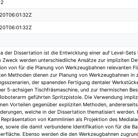
22
20T06:01:32Z
20T06:01:32Z
 der Dissertation ist die Entwicklung einer auf Level-Set
 Zweck werden unterschiedliche Ansätze zur impliziten Def
ion von für die Planung von Werkzeugbahnen relevanten Flä
ten Methoden dienen zur Planung von Werkzeugbahnen in z
sszenarien, der spanenden Fertigung dentaler Werkstücke
iner 5-achsigen Tischfräsmaschine, und zur thermischen Be
Roboterarm geführten Spritzpistole. Die Verwendung implizi
en Vorteilen gegenüber expliziten Methoden, andererseit
derungen, welche in der Dissertation thematisiert werden.
n Repräsentation von Kammlinien als Projektion des Mediala
e, sowie die damit verbundene Identifikation von für die B
berfläche. Ebenso werden die den Werkzeugbahnen zugrund