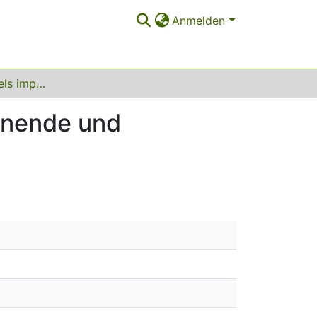
Anmelden
Bahnplanung mittels impliziter Methoden für spanende und beschichtende Fertigungsverfahren
panende und