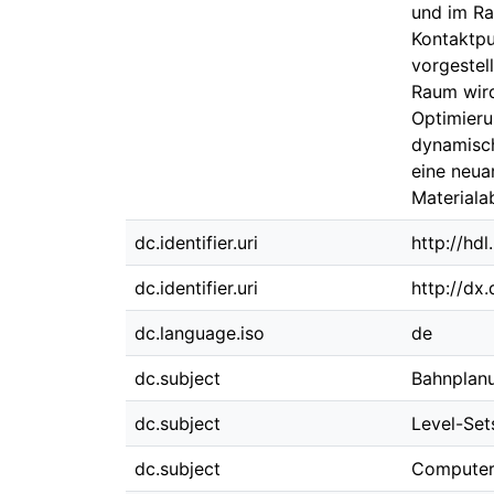
und im Rau
Kontaktpu
vorgestel
Raum wird
Optimieru
dynamisch
eine neua
Materiala
dc.identifier.uri
http://hd
dc.identifier.uri
http://dx
dc.language.iso
de
dc.subject
Bahnplan
dc.subject
Level-Set
dc.subject
Computer