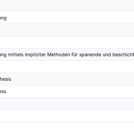
ung
ng mittels impliziter Methoden für spanende und beschich
hesis
ess