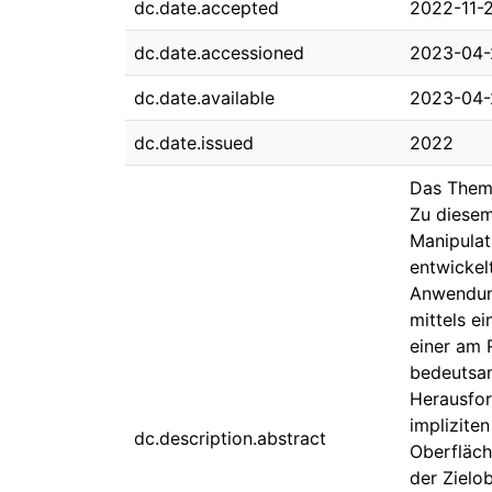
dc.date.accepted
2022-11-
dc.date.accessioned
2023-04-
dc.date.available
2023-04-
dc.date.issued
2022
Das Thema
Zu diesem
Manipulat
entwickel
Anwendung
mittels e
einer am 
bedeutsam
Herausfor
implizite
dc.description.abstract
Oberfläch
der Zielo