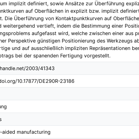
m implizit definiert, sowie Ansätze zur Überführung explizi
nktkurven auf Oberflächen in explizit bzw. implizit defin
lt. Die Überführung von Kontaktpunktkurven auf Oberfläch
 weitergehend vertieft, indem die Bestimmung einer Positi
ngsproblems aufgefasst wird, welche zwischen einer aus p
er Perspektive günstigen Positionierung des Werkzeugs 
rtige und auf ausschließlich impliziten Repräsentationen b
btrags bei der spanenden Fertigung vorgestellt.
l.handle.net/2003/41343
.doi.org/10.17877/DE290R-23186
ung
s
-aided manufacturing