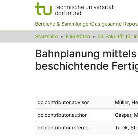
Bereiche & Sammlungen
Das gesamte Repos
Startseite
Fakultäten
04 Fakultät für I
Bahnplanung mittels
beschichtende Ferti
dc.contributor.advisor
Müller, He
dc.contributor.author
Gaspar, M
dc.contributor.referee
Turek, St