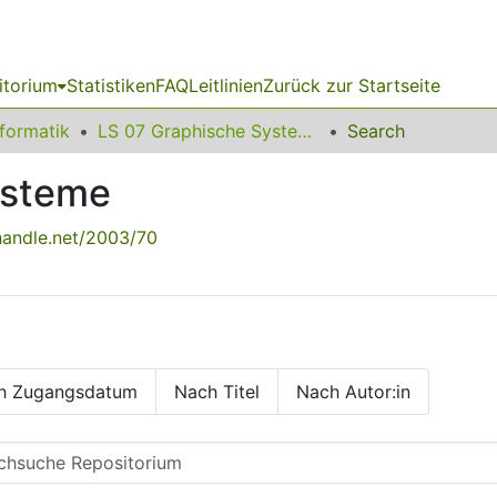
itorium
Statistiken
FAQ
Leitlinien
Zurück zur Startseite
nformatik
LS 07 Graphische Systeme
Search
ysteme
.handle.net/2003/70
h Zugangsdatum
Nach Titel
Nach Autor:in