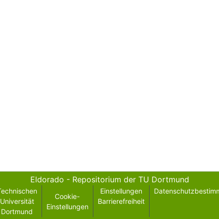
Eldorado - Repositorium der TU Dortmund
Technischen
Einstellungen
Datenschutzbestim
Cookie-
Universität
Barrierefreiheit
Einstellungen
Dortmund