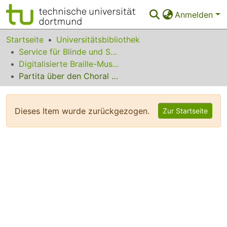
Anmelden
Bereiche & Sammlungen
Startseite
Universitätsbibliothek
Service für Blinde und Sehbehinderte
Das gesamte Repositorium
Digitalisierte Braille-Musik-Matrizen des VzfB
Partita über den Choral "Wer nur den lieben Gott läßt walten"
Statistiken
FAQ
Dieses Item wurde zurückgezogen.
Zur Startseite
Leitlinien
Zurück zur Startseite