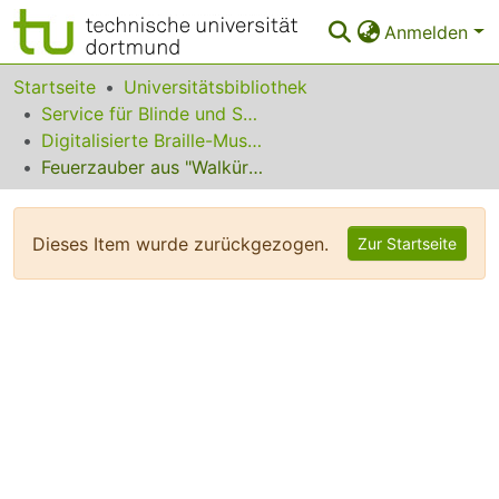
Anmelden
Bereiche & Sammlungen
Startseite
Universitätsbibliothek
Service für Blinde und Sehbehinderte
Das gesamte Repositorium
Digitalisierte Braille-Musik-Matrizen des VzfB
Feuerzauber aus "Walküre"
Statistiken
FAQ
Dieses Item wurde zurückgezogen.
Zur Startseite
Leitlinien
Zurück zur Startseite