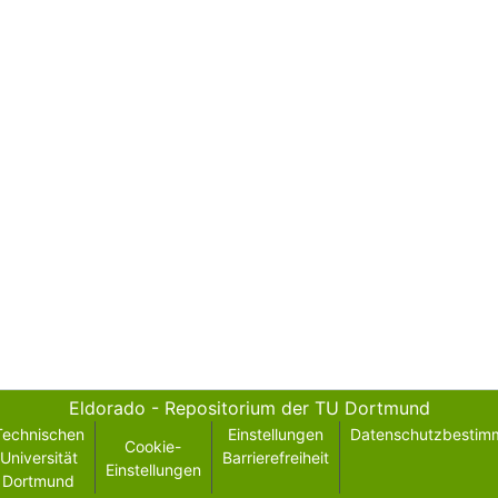
Eldorado - Repositorium der TU Dortmund
Technischen
Einstellungen
Datenschutzbestim
Cookie-
Universität
Barrierefreiheit
Einstellungen
Dortmund