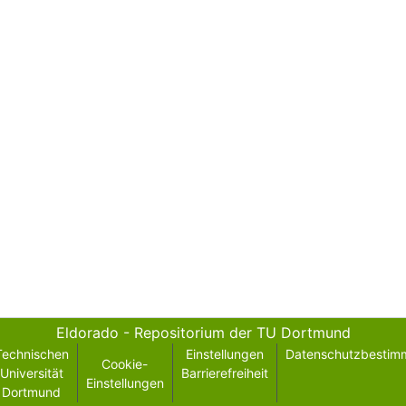
Eldorado - Repositorium der TU Dortmund
Technischen
Einstellungen
Datenschutzbestim
Cookie-
Universität
Barrierefreiheit
Einstellungen
Dortmund