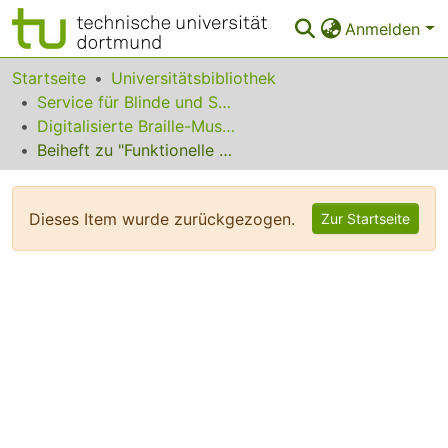
Anmelden
Bereiche & Sammlungen
Startseite
Universitätsbibliothek
Service für Blinde und Sehbehinderte
Das gesamte Repositorium
Digitalisierte Braille-Musik-Matrizen des VzfB
Beiheft zu "Funktionelle Harmonielehre"
Statistiken
FAQ
Dieses Item wurde zurückgezogen.
Zur Startseite
Leitlinien
Zurück zur Startseite