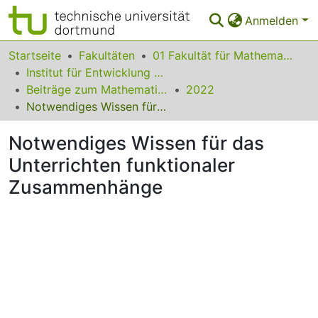
Anmelden
Bereiche & Sammlungen
Startseite
Fakultäten
01 Fakultät für Mathematik
Institut für Entwicklung und Erforschung des Mathematikunterrichts
Das gesamte Repositorium
Beiträge zum Mathematikunterricht
2022
Notwendiges Wissen für das Unterrichten funktionaler Zusammenhänge
Statistiken
Notwendiges Wissen für das
FAQ
Unterrichten funktionaler
Leitlinien
Zusammenhänge
Zurück zur Startseite