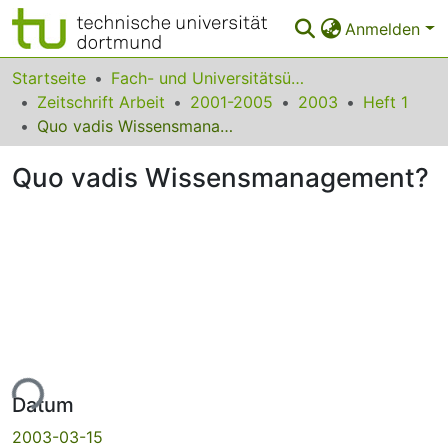
Anmelden
Bereiche & Sammlungen
Startseite
Fach- und Universitätsübergreifendes
Zeitschrift Arbeit
2001-2005
2003
Heft 1
Das gesamte Repositorium
Quo vadis Wissensmanagement?
Statistiken
Quo vadis Wissensmanagement?
FAQ
Leitlinien
Zurück zur Startseite
ade...
Datum
2003-03-15