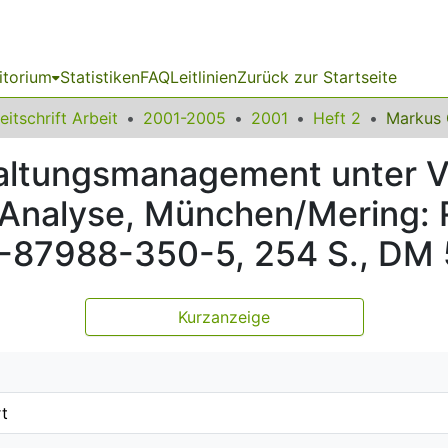
itorium
Statistiken
FAQ
Leitlinien
Zurück zur Startseite
eitschrift Arbeit
2001-2005
2001
Heft 2
altungsmanagement unter V
e Analyse, München/Mering:
3-87988-350-5, 254 S., DM
Kurzanzeige
rt