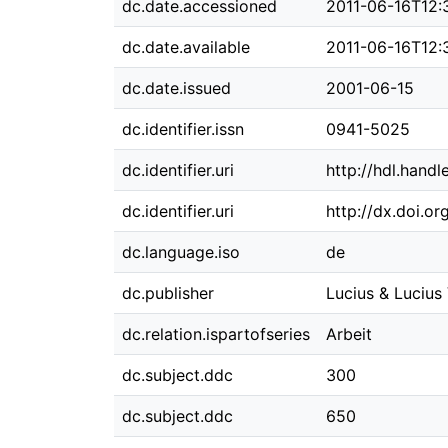
dc.date.accessioned
2011-06-16T12:
dc.date.available
2011-06-16T12:
dc.date.issued
2001-06-15
dc.identifier.issn
0941-5025
dc.identifier.uri
http://hdl.hand
dc.identifier.uri
http://dx.doi.o
dc.language.iso
de
dc.publisher
Lucius & Lucius
dc.relation.ispartofseries
Arbeit
dc.subject.ddc
300
dc.subject.ddc
650