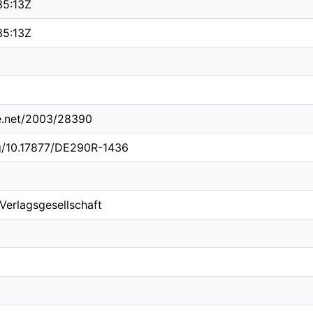
35:13Z
35:13Z
le.net/2003/28390
rg/10.17877/DE290R-1436
 Verlagsgesellschaft