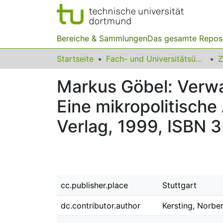
Bereiche & Sammlungen
Das gesamte Repos
Startseite
Fach- und Universitätsübergreifendes
Z
Markus Göbel: Verw
Eine mikropolitisch
Verlag, 1999, ISBN 
cc.publisher.place
Stuttgart
dc.contributor.author
Kersting, Norbe