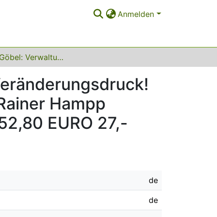
Anmelden
Markus Göbel: Verwaltungsmanagement unter Veränderungsdruck! Eine mikropolitische Analyse, München/Mering: Rainer Hampp Verlag, 1999, ISBN 3-87988-350-5, 254 S., DM 52,80 EURO 27,-
eränderungsdruck!
 Rainer Hampp
 52,80 EURO 27,-
de
de