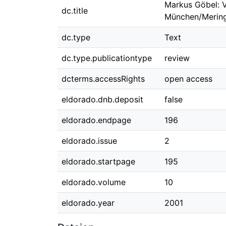
Markus Göbel: V
dc.title
München/Mering
dc.type
Text
dc.type.publicationtype
review
dcterms.accessRights
open access
eldorado.dnb.deposit
false
eldorado.endpage
196
eldorado.issue
2
eldorado.startpage
195
eldorado.volume
10
eldorado.year
2001