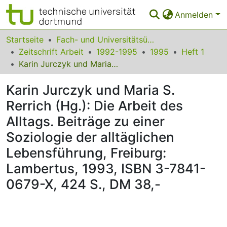
Anmelden
Bereiche & Sammlungen
Startseite
Fach- und Universitätsübergreifendes
Zeitschrift Arbeit
1992-1995
1995
Heft 1
Das gesamte Repositorium
Karin Jurczyk und Maria S. Rerrich (Hg.): Die Arbeit des Alltags. Beiträge zu einer Soziologie der alltäglichen Lebensführung, Freiburg: Lambertus, 1993, ISBN 3-7841-0679-X, 424 S., DM 38,-
Statistiken
Karin Jurczyk und Maria S.
FAQ
Rerrich (Hg.): Die Arbeit des
Alltags. Beiträge zu einer
Leitlinien
Soziologie der alltäglichen
Zurück zur Startseite
Lebensführung, Freiburg:
Lambertus, 1993, ISBN 3-7841-
0679-X, 424 S., DM 38,-