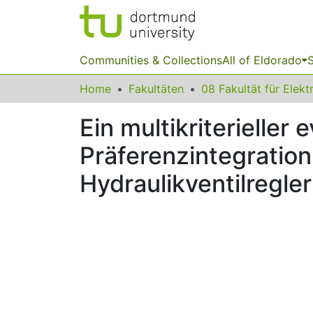
Communities & Collections
All of Eldorado
S
Home
Fakultäten
Ein multikriterieller
Präferenzintegratio
Hydraulikventilregle