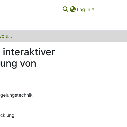
Log In
Ein multikriterieller evolutionärer Algorithmus mit interaktiver Präferenzintegration – Angewendet zur Optimierung von Hydraulikventilreglern
 interaktiver
rung von
gelungstechnik
icklung
,