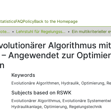
tatistics
FAQ
Policy
Back to the Homepage
08 Fakultät für Elektrotechnik und Informationstechnik
Lehrstuhl für Regelungssystemtechnik
 evolutionärer Algorithmus mit
n – Angewendet zur Optimie
rn
Keywords
Evolutionäre Algorithmen
,
Hydraulik
,
Optimierung
,
Re
Subjects based on RSWK
Evolutionärer Algorithmus
,
Evolutionäre Systementw
Hydraulikanlage
,
Optimierung
,
Regelungstechnik