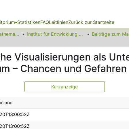
itorium
Statistiken
FAQ
Leitlinien
Zurück zur Startseite
01 Fakultät für Mathematik
Institut für Entwicklung und Erforschung des Mathematikunterrichts
che Visualisierungen als Un
um – Chancen und Gefahren
Kurzanzeige
ieland
20T13:00:52Z
20T13:00:52Z