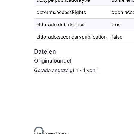
dc.type.publicationtype
conferen
dcterms.accessRights
open acc
eldorado.dnb.deposit
true
eldorado.secondarypublication
false
Dateien
Originalbündel
Gerade angezeigt
1 - 1 von 1
Lade...