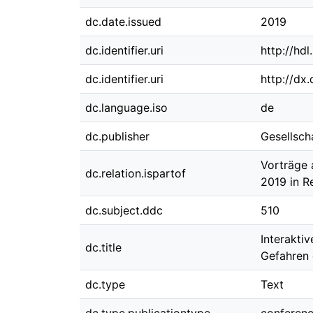
dc.date.issued
2019
dc.identifier.uri
http://hd
dc.identifier.uri
http://dx
dc.language.iso
de
dc.publisher
Gesellsch
Vorträge 
dc.relation.ispartof
2019 in R
dc.subject.ddc
510
Interakti
dc.title
Gefahren
dc.type
Text