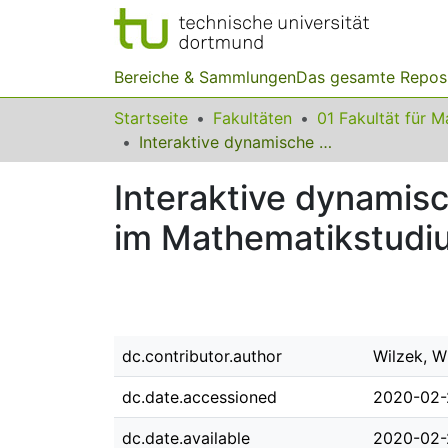
Bereiche & Sammlungen
Das gesamte Repos
Startseite
Fakultäten
Interaktive dynamische Visualisierungen als Unterstützungsangebot im Mathematikstudium – Chancen und Gefahren der Anschauung
Interaktive dynamis
im Mathematikstudi
dc.contributor.author
Wilzek, W
dc.date.accessioned
2020-02-
dc.date.available
2020-02-