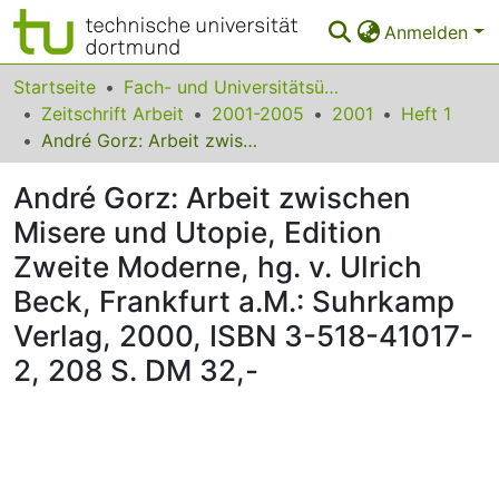
Anmelden
Bereiche & Sammlungen
Startseite
Fach- und Universitätsübergreifendes
Zeitschrift Arbeit
2001-2005
2001
Heft 1
Das gesamte Repositorium
André Gorz: Arbeit zwischen Misere und Utopie, Edition Zweite Moderne, hg. v. Ulrich Beck, Frankfurt a.M.: Suhrkamp Verlag, 2000, ISBN 3-518-41017-2, 208 S. DM 32,-
Statistiken
André Gorz: Arbeit zwischen
FAQ
Misere und Utopie, Edition
Zweite Moderne, hg. v. Ulrich
Leitlinien
Beck, Frankfurt a.M.: Suhrkamp
Zurück zur Startseite
Verlag, 2000, ISBN 3-518-41017-
2, 208 S. DM 32,-