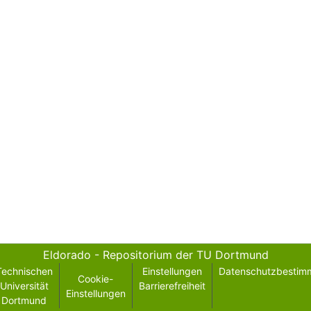
Eldorado - Repositorium der TU Dortmund
Technischen
Einstellungen
Datenschutzbestim
Cookie-
Universität
Barrierefreiheit
Einstellungen
Dortmund