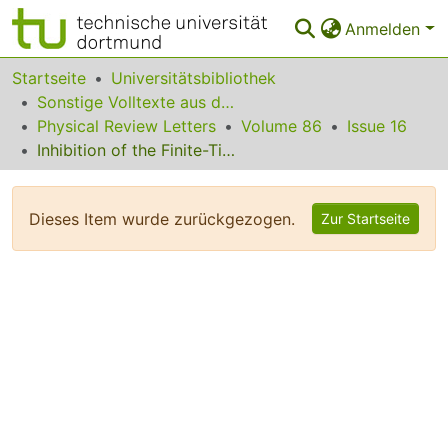
Anmelden
Bereiche & Sammlungen
Startseite
Universitätsbibliothek
Sonstige Volltexte aus dem Bibliotheksangebot
Das gesamte Repositorium
Physical Review Letters
Volume 86
Issue 16
Inhibition of the Finite-Time Singularity during Droplet Fission of a Polymeric Fluid
Statistiken
FAQ
Dieses Item wurde zurückgezogen.
Zur Startseite
Leitlinien
Zurück zur Startseite