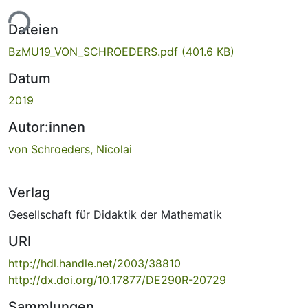
ade...
Dateien
BzMU19_VON_SCHROEDERS.pdf
(401.6 KB)
Datum
2019
Autor:innen
von Schroeders, Nicolai
Verlag
Gesellschaft für Didaktik der Mathematik
URI
http://hdl.handle.net/2003/38810
http://dx.doi.org/10.17877/DE290R-20729
Sammlungen