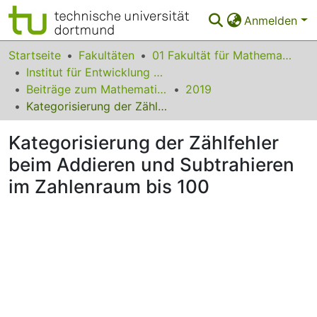
Anmelden
Bereiche & Sammlungen
Startseite
Fakultäten
01 Fakultät für Mathematik
Institut für Entwicklung und Erforschung des Mathematikunterrichts
Das gesamte Repositorium
Beiträge zum Mathematikunterricht
2019
Kategorisierung der Zählfehler beim Addieren und Subtrahieren im Zahlenraum bis 100
Statistiken
Kategorisierung der Zählfehler
FAQ
beim Addieren und Subtrahieren
Leitlinien
im Zahlenraum bis 100
Zurück zur Startseite