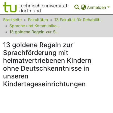
Anmelden
Bereiche & Sammlungen
Startseite
Fakultäten
13 Fakultät für Rehabilitationswissenschaften
Sprache und Kommunikation
Das gesamte Repositorium
13 goldene Regeln zur Sprachförderung mit heimatvertriebenen Kindern ohne Deutschkenntnisse in unseren Kindertageseinrichtungen
Statistiken
13 goldene Regeln zur
FAQ
Sprachförderung mit
heimatvertriebenen Kindern
Leitlinien
ohne Deutschkenntnisse in
Zurück zur Startseite
unseren
Kindertageseinrichtungen