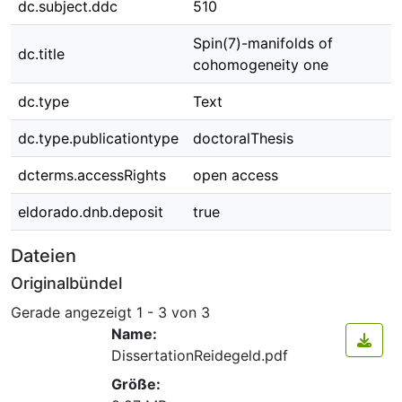
dc.subject.ddc
510
Spin(7)-manifolds of
dc.title
cohomogeneity one
dc.type
Text
dc.type.publicationtype
doctoralThesis
dcterms.accessRights
open access
eldorado.dnb.deposit
true
Dateien
Originalbündel
Gerade angezeigt
1 - 3 von 3
Name:
DissertationReidegeld.pdf
Größe: