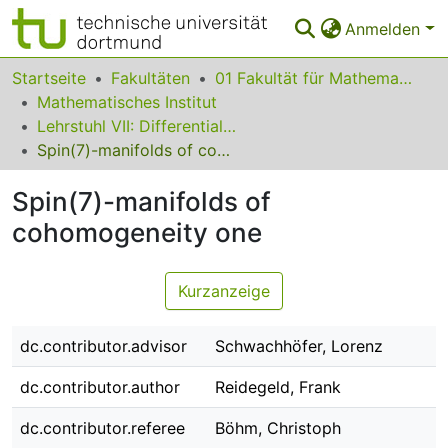
Anmelden
Bereiche & Sammlungen
Startseite
Fakultäten
01 Fakultät für Mathematik
Mathematisches Institut
Das gesamte Repositorium
Lehrstuhl VII: Differentialgeometrie
Spin(7)-manifolds of cohomogeneity one
Statistiken
Spin(7)-manifolds of
FAQ
cohomogeneity one
Leitlinien
Zurück zur Startseite
Kurzanzeige
dc.contributor.advisor
Schwachhöfer, Lorenz
dc.contributor.author
Reidegeld, Frank
dc.contributor.referee
Böhm, Christoph