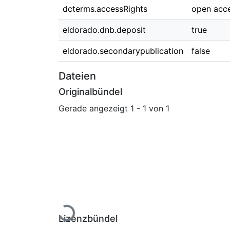
dcterms.accessRights
open acc
eldorado.dnb.deposit
true
eldorado.secondarypublication
false
Dateien
Originalbündel
Gerade angezeigt
1 - 1 von 1
Lade...
Lizenzbündel