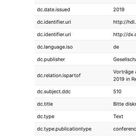
dc.date.issued
2019
dc.identifier.uri
http://hd
dc.identifier.uri
http://dx
dc.language.iso
de
dc.publisher
Gesellsch
Vorträge 
dc.relation.ispartof
2019 in R
dc.subject.ddc
510
dc.title
Bitte dis
dc.type
Text
dc.type.publicationtype
conferen