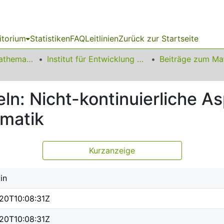
itorium
Statistiken
FAQ
Leitlinien
Zurück zur Startseite
01 Fakultät für Mathematik
Institut für Entwicklung und Erforschung des Mathematikunterrichts
eln: Nicht-kontinuierliche A
matik
Kurzanzeige
in
20T10:08:31Z
20T10:08:31Z