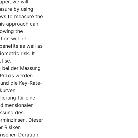
aper, we will
asure by using
lows to measure the
This approach can
lowing the
tion will be
benefits as well as
ometric risk. It
tise.
 bei der Messung
 Praxis werden
 und die Key-Rate-
kurven,
lierung für eine
rdimensionalen
essung des
erminzinsen. Dieser
r Risiken
rischen Duration.