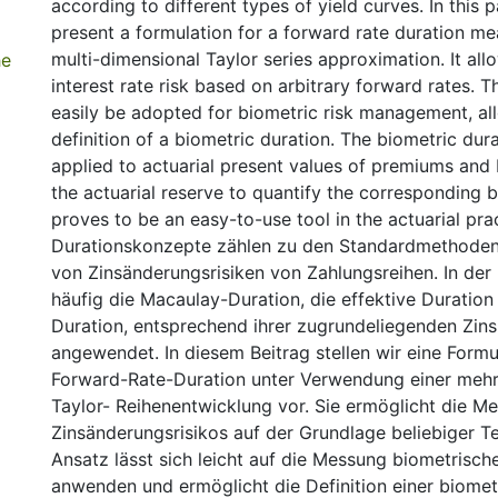
according to different types of yield curves. In this p
present a formulation for a forward rate duration me
multi-dimensional Taylor series approximation. It al
he
interest rate risk based on arbitrary forward rates. 
easily be adopted for biometric risk management, al
definition of a biometric duration. The biometric dura
applied to actuarial present values of premiums and 
the actuarial reserve to quantify the corresponding bi
proves to be an easy-to-use tool in the actuarial prac
Durationskonzepte zählen zu den Standardmethoden
von Zinsänderungsrisiken von Zahlungsreihen. In der
häufig die Macaulay-Duration, die effektive Duration
Duration, entsprechend ihrer zugrundeliegenden Zins
angewendet. In diesem Beitrag stellen wir eine Formu
Forward-Rate-Duration unter Verwendung einer meh
Taylor- Reihenentwicklung vor. Sie ermöglicht die M
Zinsänderungsrisikos auf der Grundlage beliebiger T
Ansatz lässt sich leicht auf die Messung biometrische
anwenden und ermöglicht die Definition einer biomet