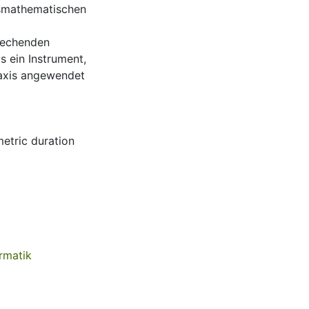
gsmathematischen
rechenden
s ein Instrument,
raxis angewendet
etric duration
rmatik