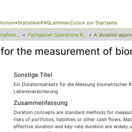
itorium
Statistiken
FAQ
Leitlinien
Zurück zur Startseite
11 Fakultät Wirtschaftswissenschaften
Fachgebiet Operations Research und Wirtschaftsinformatik
for the measurement of biome
Sonstige Titel
Ein Durationsansatz für die Messung biometrischer Ri
Lebensversicherung
Zusammenfassung
Duration concepts are standard methods for measurin
risks of portfolios, liabilities or other cash flows. Ma
effective duration and key-rate duration are widely u