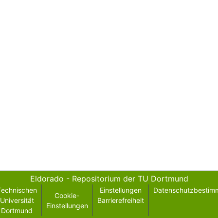
Eldorado - Repositorium der TU Dortmund
Technischen
Einstellungen
Datenschutzbestim
Cookie-
Universität
Barrierefreiheit
Einstellungen
Dortmund