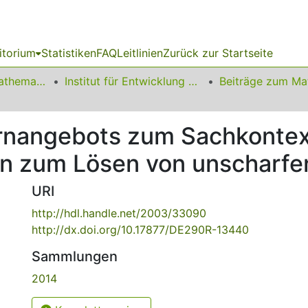
itorium
Statistiken
FAQ
Leitlinien
Zurück zur Startseite
01 Fakultät für Mathematik
Institut für Entwicklung und Erforschung des Mathematikunterrichts
rnangebots zum Sachkontex
en zum Lösen von unscharf
URI
http://hdl.handle.net/2003/33090
http://dx.doi.org/10.17877/DE290R-13440
Sammlungen
2014