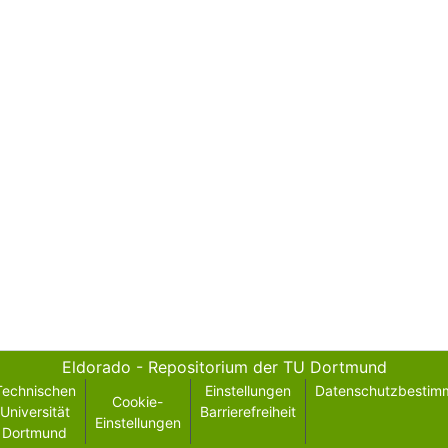
Eldorado - Repositorium der TU Dortmund
Technischen
Einstellungen
Datenschutzbestim
Cookie-
Universität
Barrierefreiheit
Einstellungen
Dortmund