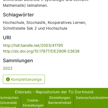
Mathematik) teilnahmen.
Schlagwörter
Hochschule
,
Stochastik
,
Kooperatives Lernen
,
Schnittstelle Sek 2 und Hochschule
URI
http://hdl.handle.net/2003/41795
http://dx.doi.org/10.17877/DE290R-23638
Sammlungen
2022
Komplettanzeige
Eldorado - Repositorium der TU Dortmund
Technischen
Einstellungen
Datenschutzbestim
Cookie-
Universität
Barrierefreiheit
Einstellungen
Dortmund