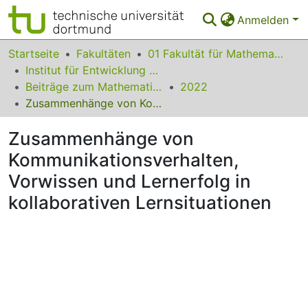
Anmelden
Bereiche & Sammlungen
Startseite
Fakultäten
01 Fakultät für Mathematik
Institut für Entwicklung und Erforschung des Mathematikunterrichts
Das gesamte Repositorium
Beiträge zum Mathematikunterricht
2022
Zusammenhänge von Kommunikationsverhalten, Vorwissen und Lernerfolg in kollaborativen Lernsituationen
Statistiken
Zusammenhänge von
FAQ
Kommunikationsverhalten,
Leitlinien
Vorwissen und Lernerfolg in
Zurück zur Startseite
kollaborativen Lernsituationen