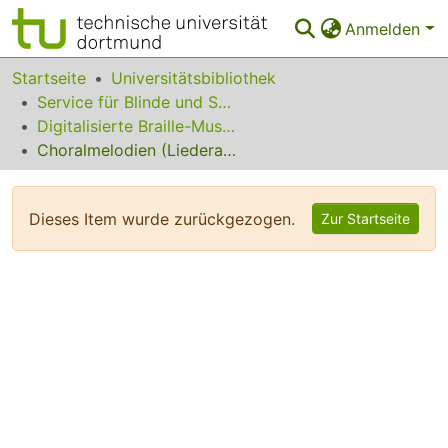
Anmelden
Bereiche & Sammlungen
Startseite
Universitätsbibliothek
Service für Blinde und Sehbehinderte
Das gesamte Repositorium
Digitalisierte Braille-Musik-Matrizen des VzfB
Choralmelodien (Liederanhang) zum Evangelischen Kirchengesangbuch
Statistiken
FAQ
Dieses Item wurde zurückgezogen.
Zur Startseite
Leitlinien
Zurück zur Startseite