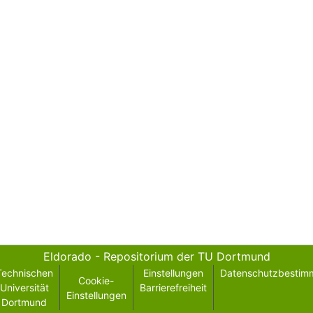
Eldorado - Repositorium der TU Dortmund
Technischen
Einstellungen
Datenschutzbestim
Cookie-
Universität
Barrierefreiheit
Einstellungen
Dortmund