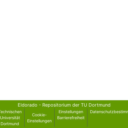
Eldorado - Repositorium der TU Dortmund
Technischen
Einstellungen
Datenschutzbestim
Cookie-
Universität
Barrierefreiheit
Einstellungen
Dortmund