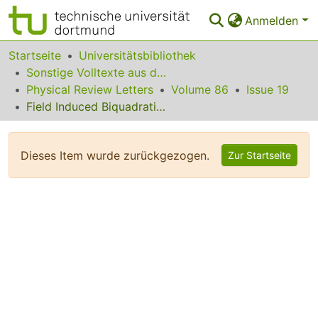
Anmelden
Bereiche & Sammlungen
Startseite
Universitätsbibliothek
Sonstige Volltexte aus dem Bibliotheksangebot
Das gesamte Repositorium
Physical Review Letters
Volume 86
Issue 19
Field Induced Biquadratic Exchange in Hard/Soft Ferromagnetic Bilayers
Statistiken
FAQ
Dieses Item wurde zurückgezogen.
Zur Startseite
Leitlinien
Zurück zur Startseite