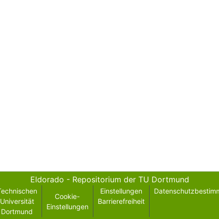
Eldorado - Repositorium der TU Dortmund
Technischen
Einstellungen
Datenschutzbestim
Cookie-
Universität
Barrierefreiheit
Einstellungen
Dortmund