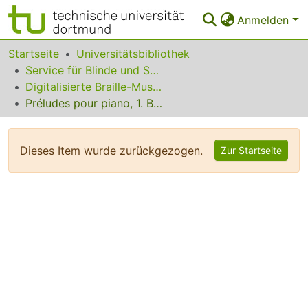
Anmelden
Bereiche & Sammlungen
Startseite
Universitätsbibliothek
Service für Blinde und Sehbehinderte
Das gesamte Repositorium
Digitalisierte Braille-Musik-Matrizen des VzfB
Préludes pour piano, 1. Buch
Statistiken
FAQ
Dieses Item wurde zurückgezogen.
Zur Startseite
Leitlinien
Zurück zur Startseite