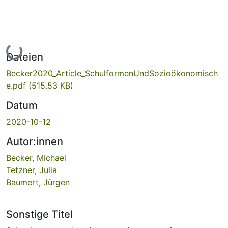
Lade...
Dateien
Becker2020_Article_SchulformenUndSozioökonomisch
e.pdf
(515.53 KB)
Datum
2020-10-12
Autor:innen
Becker, Michael
Tetzner, Julia
Baumert, Jürgen
Sonstige Titel