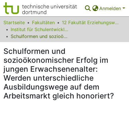
Anmelden
Bereiche & Sammlungen
Startseite
Fakultäten
12 Fakultät Erziehungswissenschaft, Psychologie und Bildungsforschung
Institut für Schulentwicklungsforschung
Das gesamte Repositorium
Schulformen und sozioökonomischer Erfolg im jungen Erwachsenenalter: Werden unterschiedliche Ausbildungswege auf dem Arbeitsmarkt gleich honoriert?
Statistiken
Schulformen und
FAQ
sozioökonomischer Erfolg im
jungen Erwachsenenalter:
Leitlinien
Werden unterschiedliche
Zurück zur Startseite
Ausbildungswege auf dem
Arbeitsmarkt gleich honoriert?