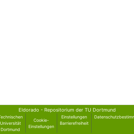
Eldorado - Repositorium der TU Dortmund
Technischen
Einstellungen
Datenschutzbestim
Cookie-
Universität
Barrierefreiheit
Einstellungen
Dortmund