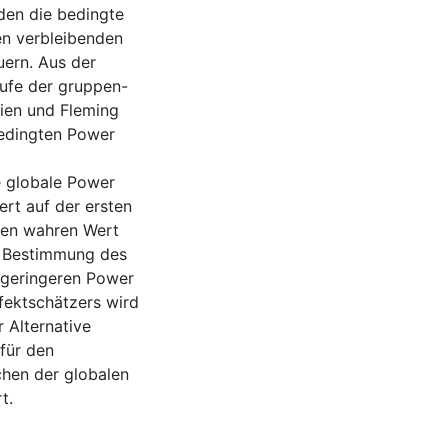
rden die bedingte
en verbleibenden
uern. Aus der
äufe der gruppen-
rien und Fleming
bedingten Power
e globale Power
rt auf der ersten
eren wahren Wert
r Bestimmung des
 geringeren Power
fektschätzers wird
 Alternative
für den
ichen der globalen
t.