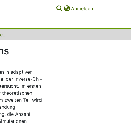
Anmelden
Strategien der Power-Vergabe in flexiblen Designs
ns
en in adaptiven
iel der Inverse-Chi-
ersucht. Im ersten
r theoretischen
m zweiten Teil wird
wendung
ng, die Anzahl
Simulationen