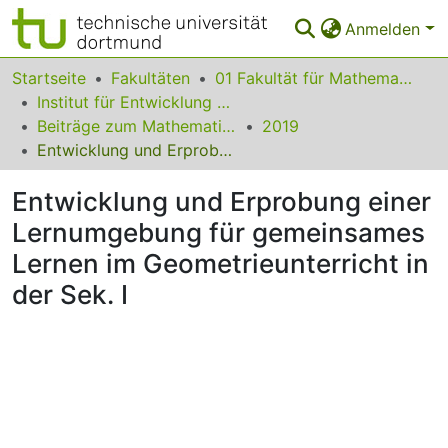
Anmelden
Bereiche & Sammlungen
Startseite
Fakultäten
01 Fakultät für Mathematik
Institut für Entwicklung und Erforschung des Mathematikunterrichts
Das gesamte Repositorium
Beiträge zum Mathematikunterricht
2019
Entwicklung und Erprobung einer Lernumgebung für gemeinsames Lernen im Geometrieunterricht in der Sek. I
Statistiken
Entwicklung und Erprobung einer
FAQ
Lernumgebung für gemeinsames
Leitlinien
Lernen im Geometrieunterricht in
Zurück zur Startseite
der Sek. I