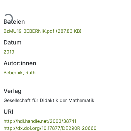
ade...
Dateien
BzMU19_BEBERNIK.pdf
(287.83 KB)
Datum
2019
Autor:innen
Bebernik, Ruth
Verlag
Gesellschaft für Didaktik der Mathematik
URI
http://hdl.handle.net/2003/38741
http://dx.doi.org/10.17877/DE290R-20660