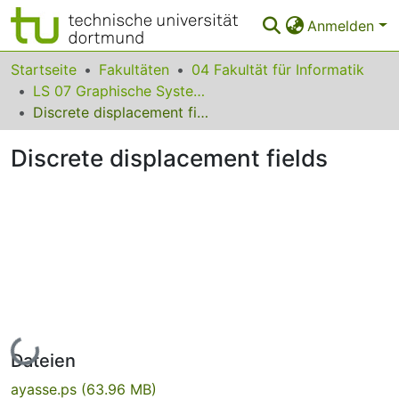
Anmelden
Bereiche & Sammlungen
Startseite
Fakultäten
04 Fakultät für Informatik
LS 07 Graphische Systeme
Das gesamte Repositorium
Discrete displacement fields
Statistiken
Discrete displacement fields
FAQ
Leitlinien
Zurück zur Startseite
Lade...
Dateien
ayasse.ps
(63.96 MB)