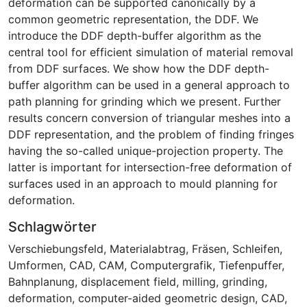
deformation can be supported canonically by a
common geometric representation, the DDF. We
introduce the DDF depth-buffer algorithm as the
central tool for efficient simulation of material removal
from DDF surfaces. We show how the DDF depth-
buffer algorithm can be used in a general approach to
path planning for grinding which we present. Further
results concern conversion of triangular meshes into a
DDF representation, and the problem of finding fringes
having the so-called unique-projection property. The
latter is important for intersection-free deformation of
surfaces used in an approach to mould planning for
deformation.
Schlagwörter
Verschiebungsfeld
,
Materialabtrag
,
Fräsen
,
Schleifen
,
Umformen
,
CAD
,
CAM
,
Computergrafik
,
Tiefenpuffer
,
Bahnplanung
,
displacement field
,
milling
,
grinding
,
deformation
,
computer-aided geometric design
,
CAD
,