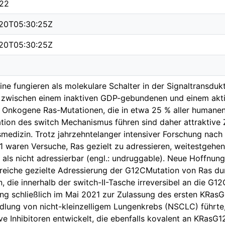
22
20T05:30:25Z
20T05:30:25Z
ne fungieren als molekulare Schalter in der Signaltransdukti
e zwischen einem inaktiven GDP-gebundenen und einem ak
 Onkogene Ras-Mutationen, die in etwa 25 % aller humane
ation des switch Mechanismus führen sind daher attraktive Z
smedizin. Trotz jahrzehntelanger intensiver Forschung na
1 waren Versuche, Ras gezielt zu adressieren, weitestgehen
t als nicht adressierbar (engl.: undruggable). Neue Hoffnun
greiche gezielte Adressierung der G12CMutation von Ras d
en, die innerhalb der switch-II-Tasche irreversibel an die G
ng schließlich im Mai 2021 zur Zulassung des ersten KRasG
dlung von nicht-kleinzelligem Lungenkrebs (NSCLC) führt
ve Inhibitoren entwickelt, die ebenfalls kovalent an KRasG1