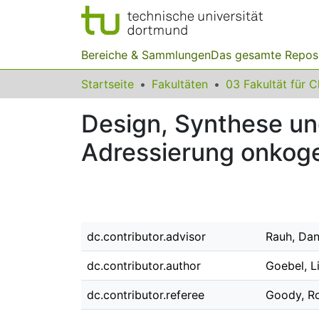
Bereiche & Sammlungen
Das gesamte Repos
Startseite
Fakultäten
Design, Synthese und
Adressierung onkog
dc.contributor.advisor
Rauh, Dan
dc.contributor.author
Goebel, L
dc.contributor.referee
Goody, Ro