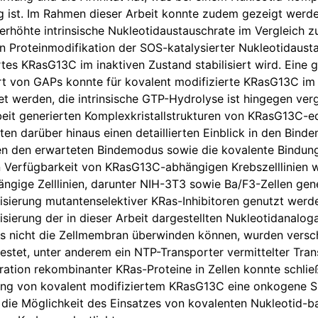
 ist. Im Rahmen dieser Arbeit konnte zudem gezeigt werde
 erhöhte intrinsische Nukleotidaustauschrate im Vergleich z
n Proteinmodifikation der SOS-katalysierter Nukleotidaust
rtes KRasG13C im inaktiven Zustand stabilisiert wird. Eine 
 von GAPs konnte für kovalent modifizierte KRasG13C im 
t werden, die intrinsische GTP-Hydrolyse ist hingegen verg
beit generierten Komplexkristallstrukturen von KRasG1
ten darüber hinaus einen detaillierten Einblick in den Bin
en den erwarteten Bindemodus sowie die kovalente Bindun
en Verfügbarkeit von KRasG13C-abhängigen Krebszelllinien wu
ngige Zelllinien, darunter NIH-3T3 sowie Ba/F3-Zellen gener
isierung mutantenselektiver KRas-Inhibitoren genutzt werde
isierung der in dieser Arbeit dargestellten Nukleotidanalog
s nicht die Zellmembran überwinden können, wurden verschi
testet, unter anderem ein NTP-Transporter vermittelter Tran
ration rekombinanter KRas-Proteine in Zellen konnte schlie
g von kovalent modifiziertem KRasG13C eine onkogene Sign
 die Möglichkeit des Einsatzes von kovalenten Nukleotid-b