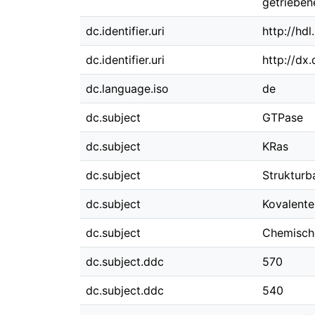
getrieben
dc.identifier.uri
http://hd
dc.identifier.uri
http://dx
dc.language.iso
de
dc.subject
GTPase
dc.subject
KRas
dc.subject
Strukturb
dc.subject
Kovalente
dc.subject
Chemische
dc.subject.ddc
570
dc.subject.ddc
540