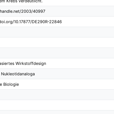
em Krebs verdeutlicht.
l.handle.net/2003/40997
.doi.org/10.17877/DE290R-22846
asiertes Wirkstoffdesign
 Nukleotidanaloga
 Biologie