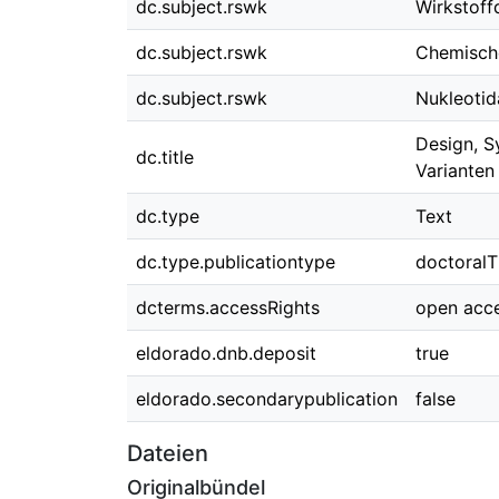
dc.subject.rswk
Wirkstoff
dc.subject.rswk
Chemische
dc.subject.rswk
Nukleotid
Design, S
dc.title
Varianten
dc.type
Text
dc.type.publicationtype
doctoralT
dcterms.accessRights
open acc
eldorado.dnb.deposit
true
eldorado.secondarypublication
false
Dateien
Originalbündel