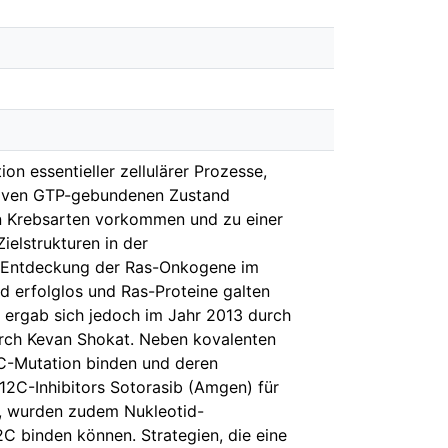
on essentieller zellulärer Prozesse,
tiven GTP-gebundenen Zustand
n Krebsarten vorkommen und zu einer
ielstrukturen in der
ch Entdeckung der Ras-Onkogene im
d erfolglos und Ras-Proteine galten
g ergab sich jedoch im Jahr 2013 durch
urch Kevan Shokat. Neben kovalenten
12C-Mutation binden und deren
12C-Inhibitors Sotorasib (Amgen) für
e, wurden zudem Nukleotid-
2C binden können. Strategien, die eine