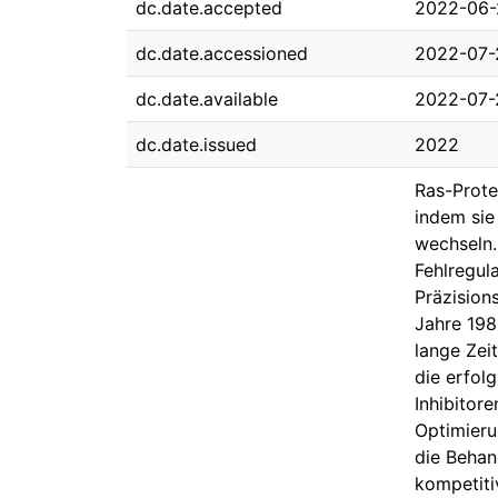
dc.date.accepted
2022-06-
dc.date.accessioned
2022-07-
dc.date.available
2022-07-
dc.date.issued
2022
Ras-Protei
indem si
wechseln.
Fehlregul
Präzision
Jahre 198
lange Zei
die erfol
Inhibitor
Optimieru
die Behan
kompetiti