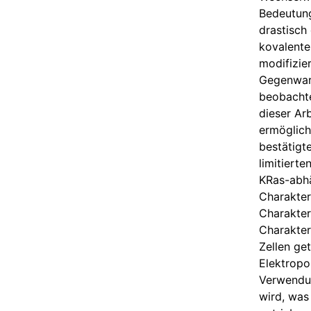
Bedeutung
drastisch
kovalente
modifizie
Gegenwart
beobachte
dieser Ar
ermöglich
bestätigt
limitiert
KRas-abhä
Charakter
Charakter
Charakter
Zellen ge
Elektropo
Verwendun
wird, was