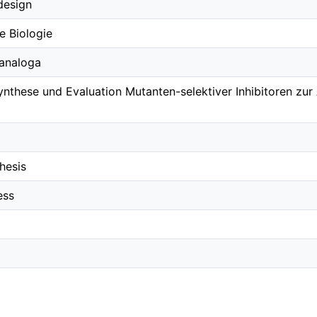
design
 Biologie
analoga
ynthese und Evaluation Mutanten-selektiver Inhibitoren zu
hesis
ess