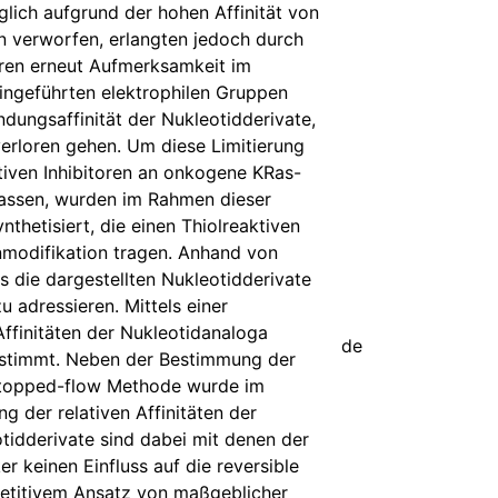
lich aufgrund der hohen Affinität von
n verworfen, erlangten jedoch durch
oren erneut Aufmerksamkeit im
ngeführten elektrophilen Gruppen
dungsaffinität der Nukleotidderivate,
rloren gehen. Um diese Limitierung
iven Inhibitoren an onkogene KRas-
assen, wurden im Rahmen dieser
thetisiert, die einen Thiolreaktiven
inmodifikation tragen. Anhand von
die dargestellten Nukleotidderivate
adressieren. Mittels einer
Affinitäten der Nukleotidanaloga
de
estimmt. Neben der Bestimmung der
n stopped-flow Methode wurde im
 der relativen Affinitäten der
otidderivate sind dabei mit denen der
r keinen Einfluss auf die reversible
petitivem Ansatz von maßgeblicher