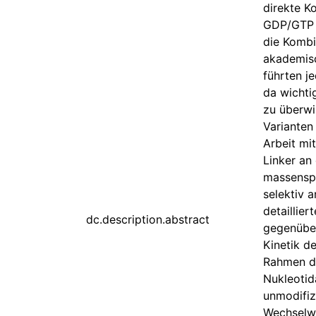
direkte K
GDP/GTP f
die Kombi
akademisc
führten j
da wichti
zu überwi
Varianten
Arbeit mi
Linker an
massenspe
selektiv 
detaillie
dc.description.abstract
gegenüber
Kinetik d
Rahmen di
Nukleotid
unmodifiz
Wechselwi