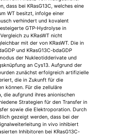
n, dass bei KRasG13C, welches eine
um WT besitzt, infolge einer
ausch verhindert und kovalent
gesteigerte GTP-Hydrolyse in
Vergleich zu KRasWT nicht
leichbar mit der von KRasWT. Die in
3C-edaGDP und KRasG13C-bdaGDP
demodus der Nukleotidderivate und
gsknüpfung an Cys13. Aufgrund der
rden zunächst erfolgreich artifizielle
iert, die in Zukunft für die
n können. Für die zelluläre
a, die aufgrund ihres anionischen
edene Strategien für den Transfer in
sfer sowie die Elektroporation. Durch
ßlich gezeigt werden, dass bei der
alweiterleitung in vivo inhibiert
asierten Inhibitoren bei KRasG13C-