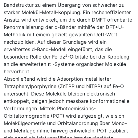
Bandstruktur zu einem Übergang von schwacher zu
starker Molekül-Metall-Kopplung. Ein recheneffizienter
Ansatz wird entwickelt, um die durch DMFT offenbarte
Renormalisierung der d-Bänder mithilfe der DFT+U-
Methodik mit einem gezielt gewählten Ueff-Wert
nachzubilden. Auf dieser Grundlage wird ein
erweitertes d-Band-Modell eingeführt, das die
besondere Rolle der Fe-dz²-Orbitale bei der Kopplung
an die erweiterten π -Systeme organischer Moleküle
hervorhebt.
Abschließend wird die Adsorption metallierter
Tetraphenylporphyrine (ZnTPP und NiTPP) auf Fe-O
untersucht. Diese Moleküle bleiben elektronisch
entkoppelt, zeigen jedoch messbare konformationelle
Verformungen. Mittels Photoemissions-
Orbitaltomographie (POT) wird aufgezeigt, wie sich
Molekülgeometrie und Orbitalanordnung über Mono-
und Mehrlagenfilme hinweg entwickeln. POT etabliert
sich dabei als leistungsfähige impulsaufgelöste