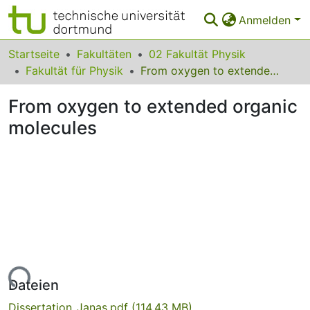
Anmelden
Bereiche & Sammlungen
Startseite
Fakultäten
02 Fakultät Physik
Fakultät für Physik
From oxygen to extended organic molecules
Das gesamte Repositorium
From oxygen to extended organic
Statistiken
molecules
FAQ
Leitlinien
Zurück zur Startseite
Lade...
Dateien
Dissertation_Janas.pdf
(114.43 MB)