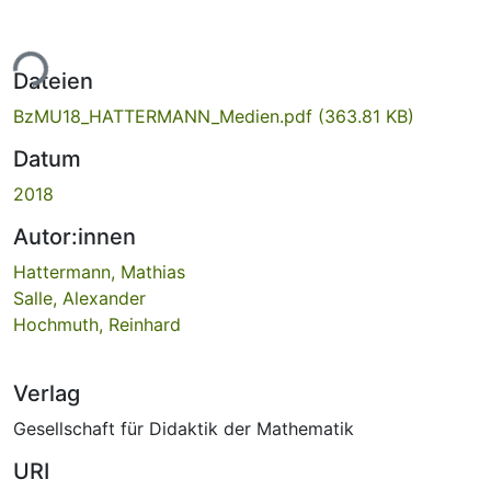
ade...
Dateien
BzMU18_HATTERMANN_Medien.pdf
(363.81 KB)
Datum
2018
Autor:innen
Hattermann, Mathias
Salle, Alexander
Hochmuth, Reinhard
Verlag
Gesellschaft für Didaktik der Mathematik
URI