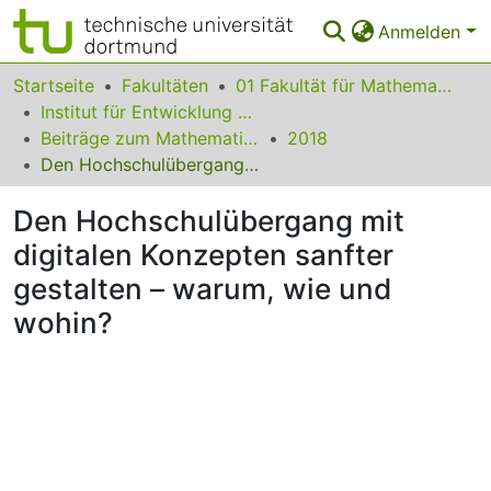
Anmelden
Bereiche & Sammlungen
Startseite
Fakultäten
01 Fakultät für Mathematik
Institut für Entwicklung und Erforschung des Mathematikunterrichts
Das gesamte Repositorium
Beiträge zum Mathematikunterricht
2018
Den Hochschulübergang mit digitalen Konzepten sanfter gestalten – warum, wie und wohin?
Statistiken
Den Hochschulübergang mit
FAQ
digitalen Konzepten sanfter
Leitlinien
gestalten – warum, wie und
Zurück zur Startseite
wohin?