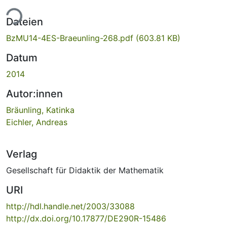
ade...
Dateien
BzMU14-4ES-Braeunling-268.pdf
(603.81 KB)
Datum
2014
Autor:innen
Bräunling, Katinka
Eichler, Andreas
Verlag
Gesellschaft für Didaktik der Mathematik
URI
http://hdl.handle.net/2003/33088
http://dx.doi.org/10.17877/DE290R-15486