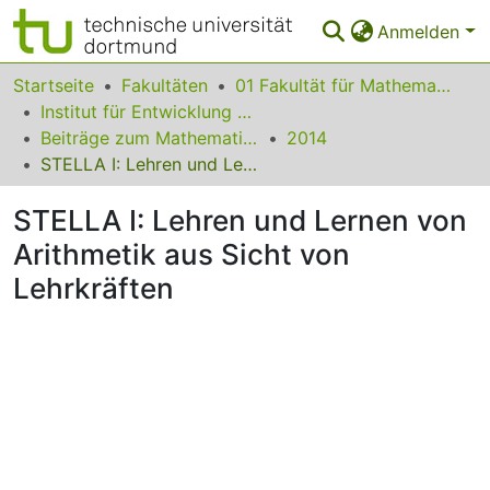
Anmelden
Bereiche & Sammlungen
Startseite
Fakultäten
01 Fakultät für Mathematik
Institut für Entwicklung und Erforschung des Mathematikunterrichts
Das gesamte Repositorium
Beiträge zum Mathematikunterricht
2014
STELLA I: Lehren und Lernen von Arithmetik aus Sicht von Lehrkräften
Statistiken
STELLA I: Lehren und Lernen von
FAQ
Arithmetik aus Sicht von
Leitlinien
Lehrkräften
Zurück zur Startseite