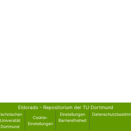
Eldorado - Repositorium der TU Dortmund
Technischen
Einstellungen
Datenschutzbestim
Cookie-
Universität
Barrierefreiheit
Einstellungen
Dortmund