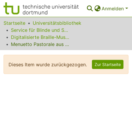
Anmelden
Bereiche & Sammlungen
Startseite
Universitätsbibliothek
Service für Blinde und Sehbehinderte
Das gesamte Repositorium
Digitalisierte Braille-Musik-Matrizen des VzfB
Menuetto Pastorale aus "Armide"
Statistiken
FAQ
Dieses Item wurde zurückgezogen.
Zur Startseite
Leitlinien
Zurück zur Startseite