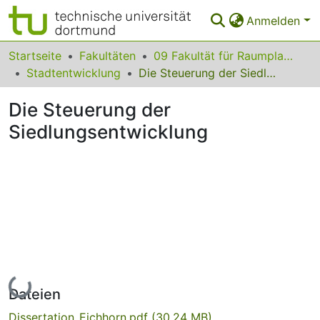
Anmelden
Bereiche & Sammlungen
Startseite
Fakultäten
09 Fakultät für Raumplanung
Stadtentwicklung
Die Steuerung der Siedlungsentwicklung
Das gesamte Repositorium
Die Steuerung der
Statistiken
Siedlungsentwicklung
FAQ
Leitlinien
Zurück zur Startseite
Lade...
Dateien
Dissertation_Eichhorn.pdf
(30.24 MB)