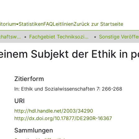
itorium
Statistiken
FAQ
Leitlinien
Zurück zur Startseite
11 Fakultät Wirtschaftswissenschaften
Fachgebiet Techniksoziologie
inem Subjekt der Ethik in p
Zitierform
In: Ethik und Sozialwissenschaften 7: 266-268
URI
http://hdl.handle.net/2003/34290
http://dx.doi.org/10.17877/DE290R-16367
Sammlungen