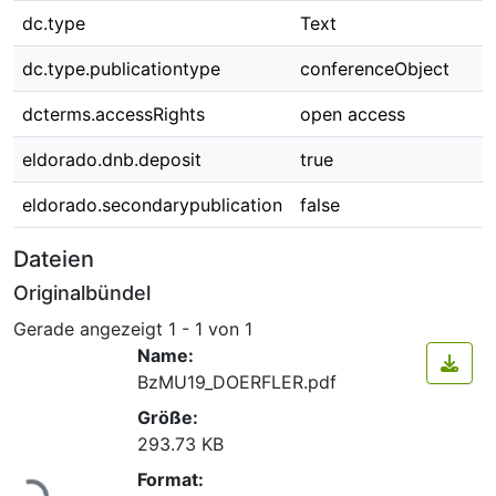
dc.type
Text
dc.type.publicationtype
conferenceObject
dcterms.accessRights
open access
eldorado.dnb.deposit
true
eldorado.secondarypublication
false
Dateien
Originalbündel
Gerade angezeigt
1 - 1 von 1
Name:
BzMU19_DOERFLER.pdf
Größe:
293.73 KB
Lade...
Format: