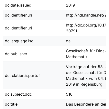
dc.date.issued
2019
dc.identifier.uri
http://hdl.handle.net/
http://dx.doi.org/10.1
dc.identifier.uri
20791
dc.language.iso
de
Gesellschaft für Didakt
dc.publisher
Mathematik
Vorträge auf der 53. J
der Gesellschaft für Di
dc.relation.ispartof
Mathematik vom 04. bi
2019 in Regensburg
dc.subject.ddc
510
dc.title
Das Besondere an der 