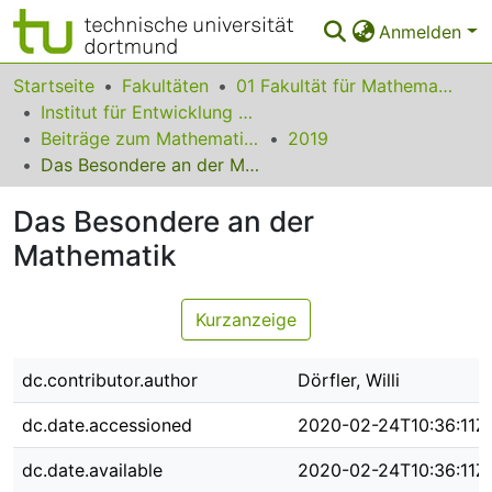
Anmelden
Bereiche & Sammlungen
Startseite
Fakultäten
01 Fakultät für Mathematik
Institut für Entwicklung und Erforschung des Mathematikunterrichts
Das gesamte Repositorium
Beiträge zum Mathematikunterricht
2019
Das Besondere an der Mathematik
Statistiken
Das Besondere an der
FAQ
Mathematik
Leitlinien
Zurück zur Startseite
Kurzanzeige
dc.contributor.author
Dörfler, Willi
dc.date.accessioned
2020-02-24T10:36:11Z
dc.date.available
2020-02-24T10:36:11Z