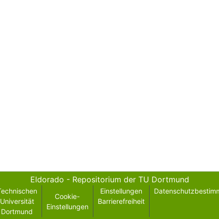
Eldorado - Repositorium der TU Dortmund
Technischen
Einstellungen
Datenschutzbestim
Cookie-
Universität
Barrierefreiheit
Einstellungen
Dortmund