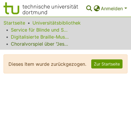
Anmelden
Bereiche & Sammlungen
Startseite
Universitätsbibliothek
Service für Blinde und Sehbehinderte
Das gesamte Repositorium
Digitalisierte Braille-Musik-Matrizen des VzfB
Choralvorspiel über "Jesu, meine Freude"
Statistiken
FAQ
Dieses Item wurde zurückgezogen.
Zur Startseite
Leitlinien
Zurück zur Startseite