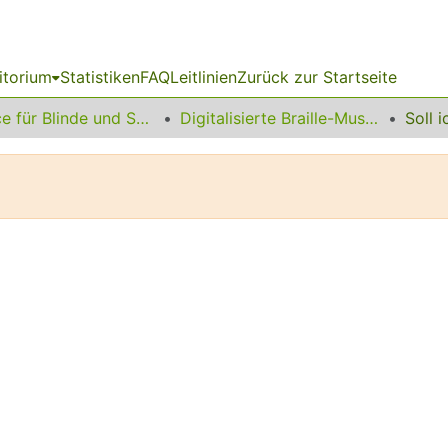
itorium
Statistiken
FAQ
Leitlinien
Zurück zur Startseite
Service für Blinde und Sehbehinderte
Digitalisierte Braille-Musik-Matrizen des VzfB