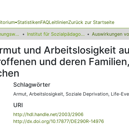
itorium
Statistiken
FAQ
Leitlinien
Zurück zur Startseite
12 Fakultät Erziehungswissenschaft, Psychologie und Bildungsforschung
Institut für Sozialpädagogik, Erwachsenenbildung und Pädagogik der frühen Kindheit
mut und Arbeitslosigkeit au
roffenen und deren Familien
chen
Schlagwörter
Armut
,
Arbeitslosigkeit
,
Soziale Deprivation
,
Life-Ev
URI
http://hdl.handle.net/2003/2906
http://dx.doi.org/10.17877/DE290R-14976