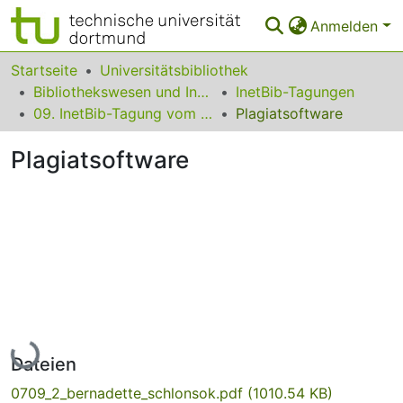
Anmelden
Bereiche & Sammlungen
Startseite
Universitätsbibliothek
Bibliothekswesen und Information
InetBib-Tagungen
Das gesamte Repositorium
09. InetBib-Tagung vom 06. bis 08. September 2006 in Münster
Plagiatsoftware
Statistiken
Plagiatsoftware
FAQ
Leitlinien
Zurück zur Startseite
Lade...
Dateien
0709_2_bernadette_schlonsok.pdf
(1010.54 KB)