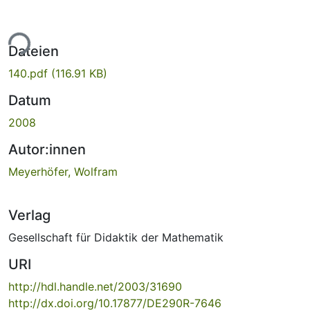
ade...
Dateien
140.pdf
(116.91 KB)
Datum
2008
Autor:innen
Meyerhöfer, Wolfram
Verlag
Gesellschaft für Didaktik der Mathematik
URI
http://hdl.handle.net/2003/31690
http://dx.doi.org/10.17877/DE290R-7646