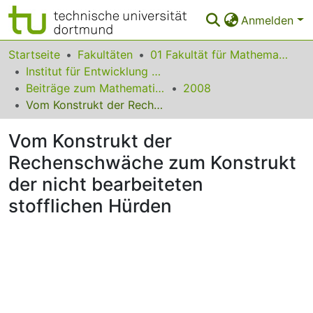
Anmelden
Bereiche & Sammlungen
Startseite
Fakultäten
01 Fakultät für Mathematik
Institut für Entwicklung und Erforschung des Mathematikunterrichts
Das gesamte Repositorium
Beiträge zum Mathematikunterricht
2008
Vom Konstrukt der Rechenschwäche zum Konstrukt der nicht bearbeiteten stofflichen Hürden
Statistiken
Vom Konstrukt der
FAQ
Rechenschwäche zum Konstrukt
Leitlinien
der nicht bearbeiteten
Zurück zur Startseite
stofflichen Hürden