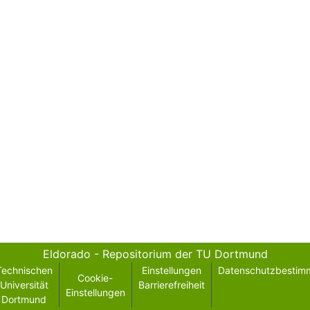
Eldorado - Repositorium der TU Dortmund
Technischen
Einstellungen
Datenschutzbestim
Cookie-
Universität
Barrierefreiheit
Einstellungen
Dortmund