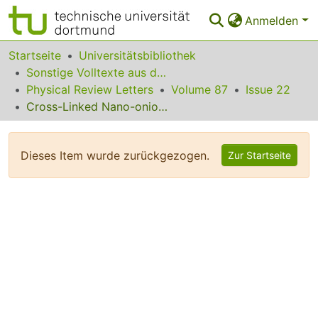
Anmelden
Bereiche & Sammlungen
Startseite
Universitätsbibliothek
Sonstige Volltexte aus dem Bibliotheksangebot
Das gesamte Repositorium
Physical Review Letters
Volume 87
Issue 22
Cross-Linked Nano-onions of Carbon Nitride in the Solid Phase: Existence of a Novel C48N12 Aza-Fullerene
Statistiken
FAQ
Dieses Item wurde zurückgezogen.
Zur Startseite
Leitlinien
Zurück zur Startseite