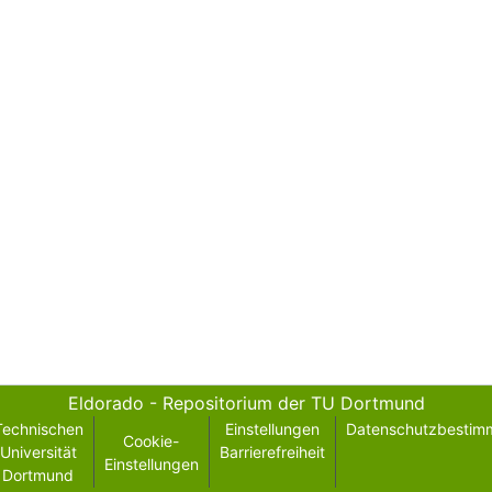
Eldorado - Repositorium der TU Dortmund
Technischen
Einstellungen
Datenschutzbestim
Cookie-
Universität
Barrierefreiheit
Einstellungen
Dortmund