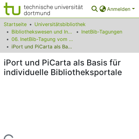
Anmelden
Bereiche & Sammlungen
Startseite
Universitätsbibliothek
Bibliothekswesen und Information
InetBib-Tagungen
Das gesamte Repositorium
06. InetBib-Tagung vom 18. bis 20. September 2002 in Göttingen
iPort und PiCarta als Basis für individuelle Bibliotheksportale
Statistiken
iPort und PiCarta als Basis für
FAQ
individuelle Bibliotheksportale
Leitlinien
Zurück zur Startseite