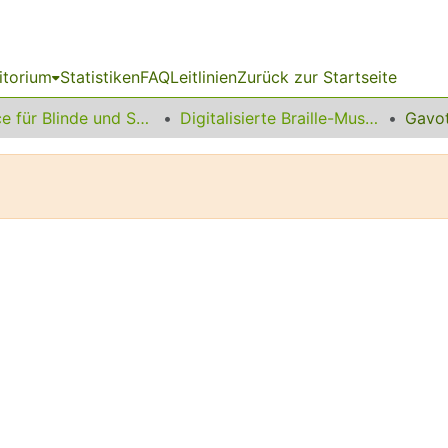
itorium
Statistiken
FAQ
Leitlinien
Zurück zur Startseite
Service für Blinde und Sehbehinderte
Digitalisierte Braille-Musik-Matrizen des VzfB
Gavot