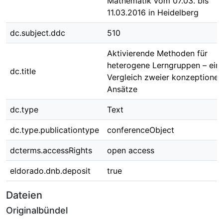
Mathematik vom 07.03. bis
11.03.2016 in Heidelberg
dc.subject.ddc
510
Aktivierende Methoden für
heterogene Lerngruppen – ein
dc.title
Vergleich zweier konzeptionell
Ansätze
dc.type
Text
dc.type.publicationtype
conferenceObject
dcterms.accessRights
open access
eldorado.dnb.deposit
true
Dateien
Originalbündel