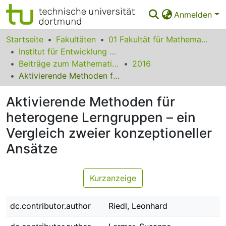
Anmelden
Bereiche & Sammlungen
Startseite
Fakultäten
01 Fakultät für Mathematik
Institut für Entwicklung und Erforschung des Mathematikunterrichts
Das gesamte Repositorium
Beiträge zum Mathematikunterricht
2016
Aktivierende Methoden für heterogene Lerngruppen – ein Vergleich zweier konzeptioneller Ansätze
Statistiken
Aktivierende Methoden für
FAQ
heterogene Lerngruppen – ein
Leitlinien
Vergleich zweier konzeptioneller
Zurück zur Startseite
Ansätze
Kurzanzeige
dc.contributor.author
Riedl, Leonhard